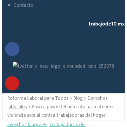
Contacto
trabajode10.mx
Reforma Laboral para Todos
>
Blog
>
Derechos
laborales
>
Paso a paso: Definen ruta para atender
violencia sexual contra trabajadoras del hogar
Derechos laborales
,
Trabajadoras del