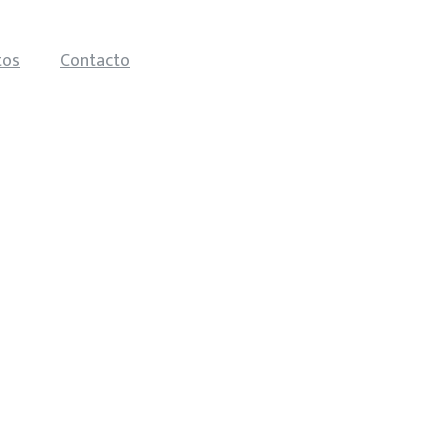
tos
Contacto
trabajode10.mx