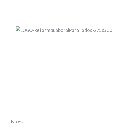
Home
¿Quiénes Somos?
Nuestra Propuesta
Noticias
Eventos
Contacto
Faceb