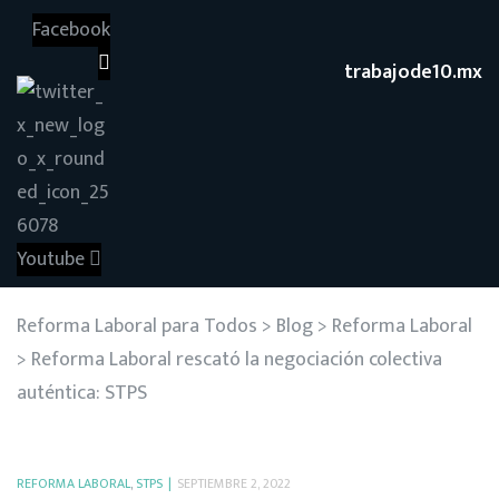
Facebook
trabajode10.mx
Youtube
Reforma Laboral para Todos
>
Blog
>
Reforma Laboral
>
Reforma Laboral rescató la negociación colectiva
auténtica: STPS
REFORMA LABORAL
,
STPS
SEPTIEMBRE 2, 2022