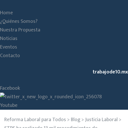
Home
¿Quiénes Somos?
Nuestra Propuesta
Noticias
Eventos
Contacto
trabajode10.mx
Facebook
Youtube
Reforma Laboral para Todos
>
Blog
>
Justicia Laboral
>