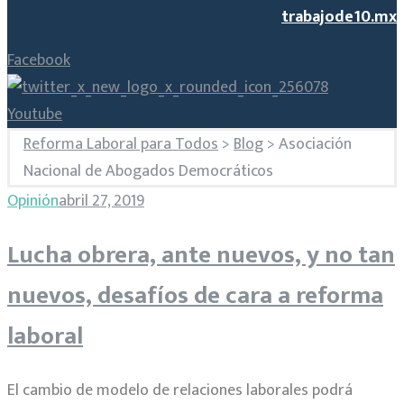
trabajode10.mx
Facebook
Youtube
Reforma Laboral para Todos
>
Blog
>
Asociación
Nacional de Abogados Democráticos
Etiqueta:
Opinión
abril 27, 2019
Lucha obrera, ante nuevos, y no tan
Asociación
nuevos, desafíos de cara a reforma
Nacional
laboral
de
El cambio de modelo de relaciones laborales podrá