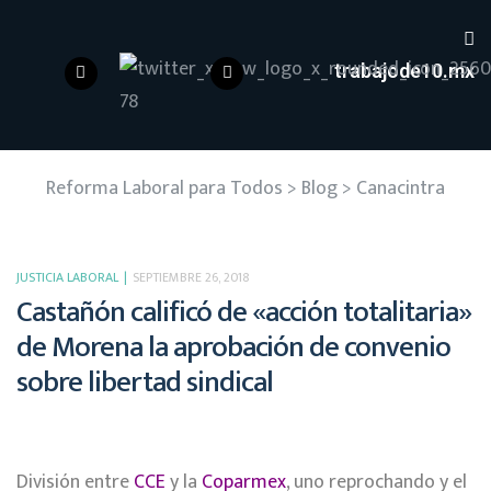
trabajode10.mx
Reforma Laboral para Todos
>
Blog
>
Canacintra
JUSTICIA LABORAL
SEPTIEMBRE 26, 2018
Castañón calificó de «acción totalitaria»
de Morena la aprobación de convenio
sobre libertad sindical
División entre
CCE
y la
Coparmex
, uno reprochando y el