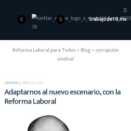
trabajode10.mx
Reforma Laboral para Todos
>
Blog
>
corrupción
sindical
OPINIÓN
ABRIL 22, 2019
Adaptarnos al nuevo escenario, con la
Reforma Laboral