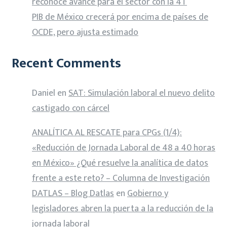
reconoce avance para el sector con la 4T
PIB de México crecerá por encima de países de
OCDE, pero ajusta estimado
Recent Comments
Daniel
en
SAT: Simulación laboral el nuevo delito
castigado con cárcel
ANALÍTICA AL RESCATE para CPGs (1/4):
«Reducción de Jornada Laboral de 48 a 40 horas
en México» ¿Qué resuelve la analítica de datos
frente a este reto? – Columna de Investigación
DATLAS – Blog Datlas
en
Gobierno y
legisladores abren la puerta a la reducción de la
jornada laboral