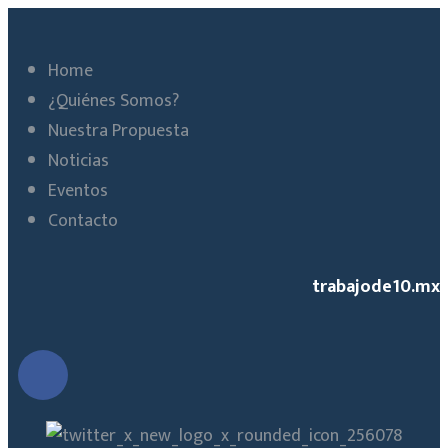
Home
¿Quiénes Somos?
Nuestra Propuesta
Noticias
Eventos
Contacto
trabajode10.mx