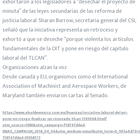
exhortaron a los legisladores a “desechar el proyecto de
minuta” de las leyes secundarias de las reforma de
justicia laboral. Sharan Burrow, secretaria general del CSI,
señaló que la iniciativa representa un retroceso y
exhortó a que se deseche “porque violenta los artículos
fundamentales de la OIT y pone en riesgo del capitulo
laboral del TLCAN”.
Organizaciones alzan la voz
Desde canadá y EU, organismos como el International
Association of Machinist and Aerospace Workers, de
Maryland también enviaron cartas al Senado.
https://www.elsoldemexico.com.mx/finanzas/iniciativa-laboral-del-pri-
pone-en-riesgo-finalizar-un-renovado-tlcan-1593068.html?
utm_source=OEM&utm_campaign=f18f4fddad-
EMAIL_CAMPAIGN_2018_04_06&utm_medium=email&utm_term=0_905a4d70c
f18f4fddad-39958173