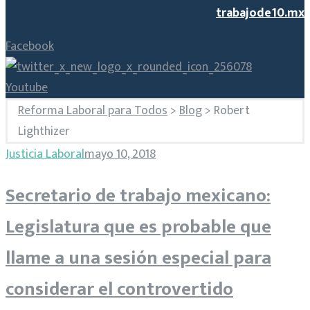
trabajode10.mx
Facebook
Youtube
Reforma Laboral para Todos
>
Blog
>
Robert
Lighthizer
Etiqueta:
Justicia Laboral
mayo 10, 2018
Secretario de trabajo mexicano:
Robert
Legislatura que es probable que
Lighthizer
llame a una sesión especial para
considerar el controvertido