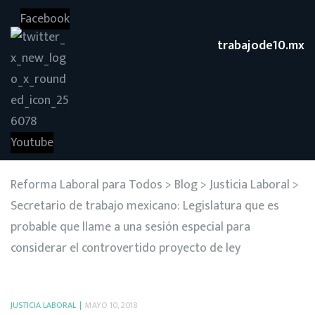
Facebook
trabajode10.mx
Youtube
Reforma Laboral para Todos
>
Blog
>
Justicia Laboral
>
Secretario de trabajo mexicano: Legislatura que es
probable que llame a una sesión especial para
considerar el controvertido proyecto de ley
JUSTICIA LABORAL
MAYO 10, 2018