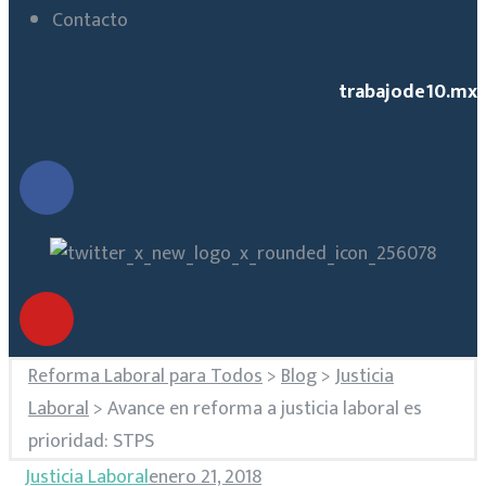
Contacto
trabajode10.mx
Reforma Laboral para Todos
>
Blog
>
Justicia
Laboral
>
Avance en reforma a justicia laboral es
prioridad: STPS
Justicia Laboral
enero 21, 2018