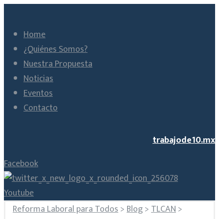
Home
¿Quiénes Somos?
Nuestra Propuesta
Noticias
Eventos
Contacto
trabajode10.mx
Facebook
Youtube
Reforma Laboral para Todos
>
Blog
>
TLCAN
>