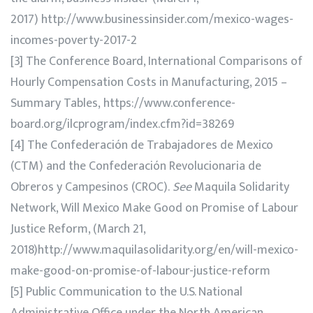
2017) http://www.businessinsider.com/mexico-wages-
incomes-poverty-2017-2
[3] The Conference Board, International Comparisons of
Hourly Compensation Costs in Manufacturing, 2015 –
Summary Tables, https://www.conference-
board.org/ilcprogram/index.cfm?id=38269
[4] The Confederación de Trabajadores de Mexico
(CTM) and the Confederación Revolucionaria de
Obreros y Campesinos (CROC).
See
Maquila Solidarity
Network, Will Mexico Make Good on Promise of Labour
Justice Reform, (March 21,
2018)http://www.maquilasolidarity.org/en/will-mexico-
make-good-on-promise-of-labour-justice-reform
[5] Public Communication to the U.S. National
Administrative Office under the North American