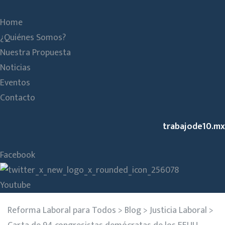
Home
¿Quiénes Somos?
Nuestra Propuesta
Noticias
Eventos
Contacto
trabajode10.mx
Facebook
Youtube
Reforma Laboral para Todos
>
Blog
>
Justicia Laboral
>