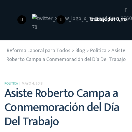
trabajode10.mx
Reforma Laboral para Todos
>
Blog
>
Política
>
Asiste
Roberto Campa a Conmemoración del Día Del Trabajo
POLÍTICA
MAYO 4, 2018
Asiste Roberto Campa a
Conmemoración del Día
Del Trabajo