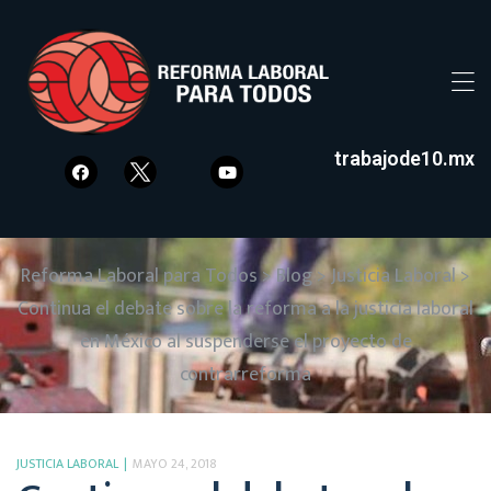
trabajode10.mx
Reforma Laboral para Todos
>
Blog
>
Justicia Laboral
>
Continua el debate sobre la reforma a la justicia laboral
en México al suspenderse el proyecto de
contrarreforma
JUSTICIA LABORAL
MAYO 24, 2018