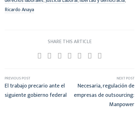
,
,
,
derechos laborales
Justicia Laboral
libertad y democracia
Ricardo Anaya
SHARE THIS ARTICLE
PREVIOUS POST
NEXT POST
El trabajo precario ante el
Necesaria, regulación de
siguiente gobierno federal
empresas de outsourcing:
Manpower