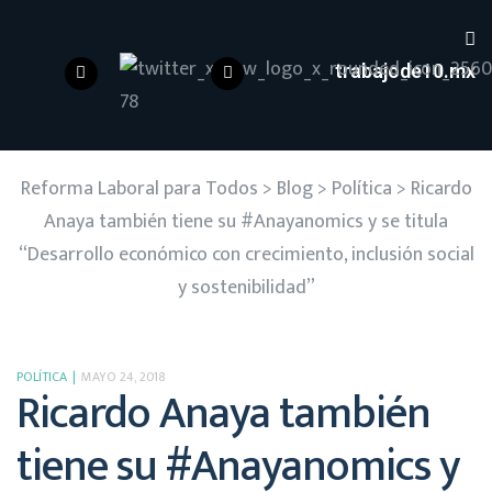
trabajode10.mx
Reforma Laboral para Todos
>
Blog
>
Política
>
Ricardo
Anaya también tiene su #Anayanomics y se titula
“Desarrollo económico con crecimiento, inclusión social
y sostenibilidad”
POLÍTICA
MAYO 24, 2018
Ricardo Anaya también
tiene su #Anayanomics y