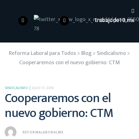
trabajode10.mx
Reforma Laboral para Todos
>
Blog
>
Sindicalismo
>
Cooperaremos con el nuevo gobierno: CTM
SINDICALISMO
JULIO 13, 2018
Cooperaremos con el
nuevo gobierno: CTM
REFORMALABORALMX