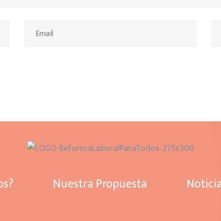
os?
Nuestra Propuesta
Notici