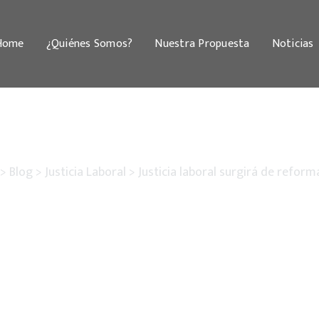
Home
¿Quiénes Somos?
Nuestra Propuesta
Noticias
>
Blog
>
Justicia Laboral
>
Justicia laboral surgirá de reforma