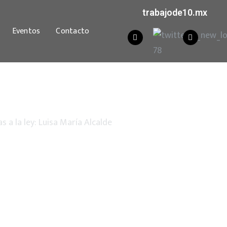
trabajode10.mx
Eventos
Contacto
s a la ley: Luisa María Alcalde