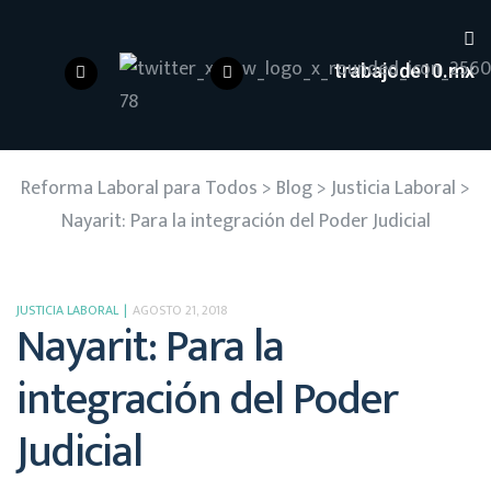
trabajode10.mx
Reforma Laboral para Todos
>
Blog
>
Justicia Laboral
>
Nayarit: Para la integración del Poder Judicial
JUSTICIA LABORAL
AGOSTO 21, 2018
Nayarit: Para la
integración del Poder
Judicial