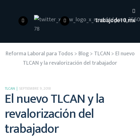
trabajode10.mx
Reforma Laboral para Todos
>
Blog
>
TLCAN
>
El nuevo
TLCAN y la revalorización del trabajador
TLCAN
SEPTIEMBRE 9, 2018
El nuevo TLCAN y la
revalorización del
trabajador