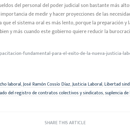
ueldos del personal del poder judicial son bastante más altos
 la importancia de medir y hacer proyecciones de las necesid
 que el sistema oral es más lento, porque la preparación y 
en y más cuando este gobierno quiere reducir la burocracia 
acitacion-fundamental-para-el-exito-de-la-nueva-justicia-lab
,
,
,
cho laboral
José Ramón Cossío Díaz
Justicia Laboral
Libertad sind
,
do del registro de contratos colectivos y sindicatos
suplencia de 
SHARE THIS ARTICLE