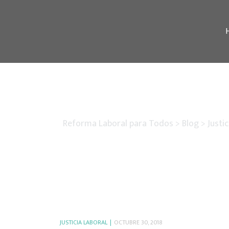
Reforma Laboral para Todos
>
Blog
>
Justi
JUSTICIA LABORAL
OCTUBRE 30, 2018