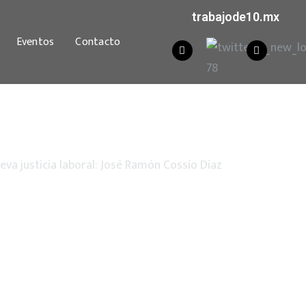
trabajode10.mx
Eventos
Contacto
eva justicia laboral: José Ramón Cossío Díaz