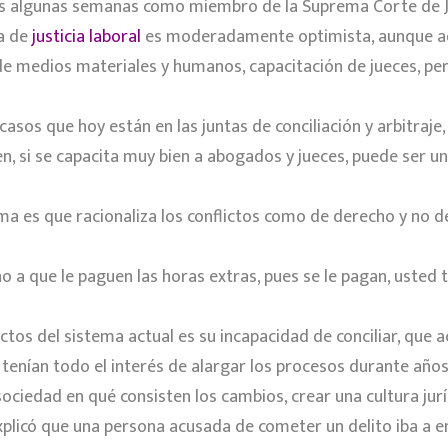
as algunas semanas como miembro de la Suprema Corte de Ju
ma de
justicia laboral
es moderadamente optimista, aunque ad
 de medios materiales y humanos, capacitación de jueces, pe
asos que hoy están en las juntas de conciliación y arbitraje,
ien, si se capacita muy bien a abogados y jueces, puede ser u
ema es que racionaliza los conflictos como de derecho y no de
o a que le paguen las horas extras, pues se le pagan, usted
ectos del sistema actual es su incapacidad de conciliar, que
 tenían todo el interés de alargar los procesos durante años
ociedad en qué consisten los cambios, crear una cultura juríd
 explicó que una persona acusada de cometer un delito iba a e