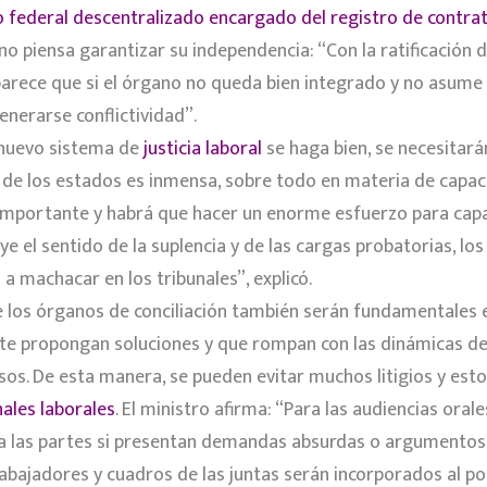
federal descentralizado encargado del registro de contrato
 piensa garantizar su independencia: “Con la ratificación 
parece que si el órgano no queda bien integrado y no asume 
enerarse conflictividad”.
 nuevo sistema de
justicia laboral
se haga bien, se necesitará
y de los estados es inmensa, sobre todo en materia de capac
 importante y habrá que hacer un enorme esfuerzo para capa
uye el sentido de la suplencia y de las cargas probatorias, l
 a machacar en los tribunales”, explicó.
e los órganos de conciliación también serán fundamentales e
te propongan soluciones y que rompan con las dinámicas d
sos. De esta manera, se pueden evitar muchos litigios y esto
nales laborales
. El ministro afirma: “Para las audiencias ora
 a las partes si presentan demandas absurdas o argumentos 
bajadores y cuadros de las juntas serán incorporados al pod