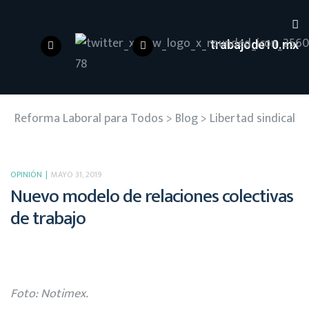
trabajode10.mx
Reforma Laboral para Todos
>
Blog
>
Libertad sindical
OPINIÓN
MAYO 31, 2019
Nuevo modelo de relaciones colectivas
de trabajo
Foto: Notimex.