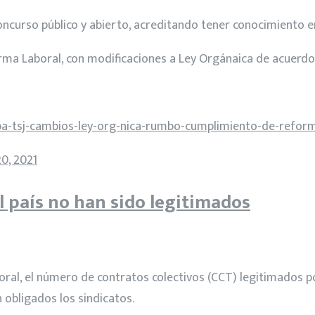
oncurso público y abierto, acreditando tener conocimiento e
ma Laboral, con modificaciones a Ley Orgánaica de acuerdo 
a-tsj-cambios-ley-org-nica-rumbo-cumplimiento-de-reform
20, 2021
l país no han sido legitimados
ral, el número de contratos colectivos (CCT) legitimados po
 obligados los sindicatos.