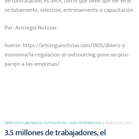
de contratación, es decir, con lo que tiene que ver en el
reclutamiento, selección, entrenamiento o capacitación.
Por: Aristegui Noticias
Fuente:
https://aristeguinoticias.com/1805/dinero-y-
economia/la-regulacion-al-outsourcing-pone-un-piso-
parejo-a-las-empresas/
DERECHOS LABORALES
,
OUTSOURCING
,
SUBCONTRATACIÓN
MARZO 29, 2023
3.5 millones de trabajadores, el