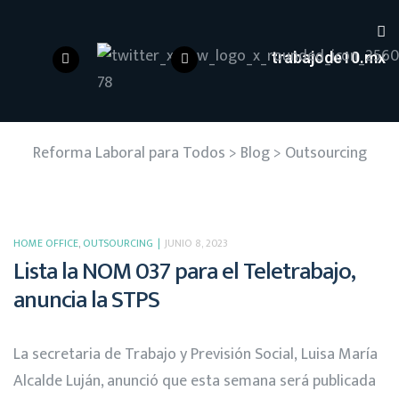
trabajode10.mx
Reforma Laboral para Todos
>
Blog
>
Outsourcing
HOME OFFICE
,
OUTSOURCING
JUNIO 8, 2023
Lista la NOM 037 para el Teletrabajo,
anuncia la STPS
La secretaria de Trabajo y Previsión Social, Luisa María
Alcalde Luján, anunció que esta semana será publicada