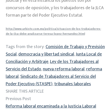
Judicial y en esta instancia los puestos son por
concursos de oposición, y los trabajadores de la JLCA
forman parte del Poder Ejecutivo Estatal.
http://www.urbistv.com.mx/politica/situacion-de-los-trabajadores-
de-la-jlca-debe-analizarse-teresa-lopez-hernandez.html
Tags from the story:
Comisión de Trabajo y Previsión
Social
,
democracia y libertad sindical
,
Junta Local de
Conciliación y Arbitraje
,
Ley de los Trabajadores al
Servicio del Estado
,
nueva reforma laboral
,
reforma
laboral
,
Sindicato de Trabajadores al Servicio del
Poder Ejecutivo (STASPE)
,
tribunales laborales
SHARE THIS ARTICLE
Previous Post
Reforma laboral encaminada a la Justicia Laboral