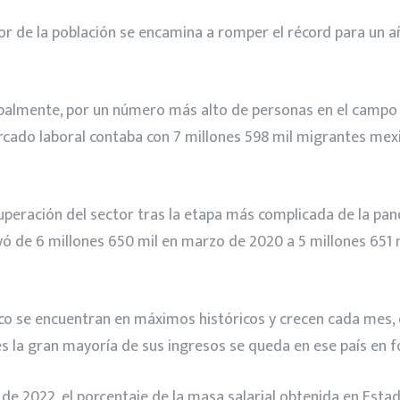
tor de la población se encamina a romper el récord para un 
palmente, por un número más alto de personas en el campo l
rcado laboral contaba con 7 millones 598 mil migrantes mexi
cuperación del sector tras la etapa más complicada de la pa
de 6 millones 650 mil en marzo de 2020 a 5 millones 651 mil
co se encuentran en máximos históricos y crecen cada mes,
s la gran mayoría de sus ingresos se queda en ese país en f
de 2022, el porcentaje de la masa salarial obtenida en Est