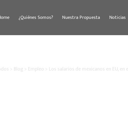
Home
¿Quiénes Somos?
Nuestra Propuesta
Noticias
odos
>
Blog
>
Empleo
>
Los salarios de mexicanos en EU, en 