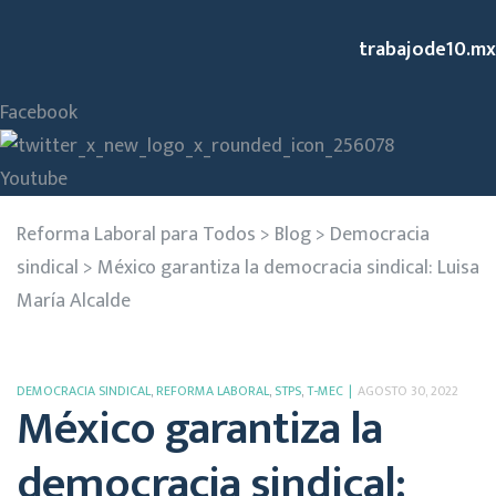
trabajode10.mx
Facebook
Youtube
Reforma Laboral para Todos
>
Blog
>
Democracia
sindical
>
México garantiza la democracia sindical: Luisa
María Alcalde
DEMOCRACIA SINDICAL
,
REFORMA LABORAL
,
STPS
,
T-MEC
AGOSTO 30, 2022
México garantiza la
democracia sindical: