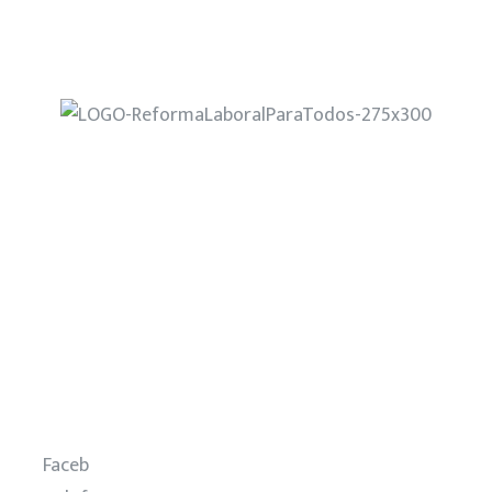
Home
¿Quiénes Somos?
Nuestra Propuesta
Noticias
Eventos
Contacto
Faceb