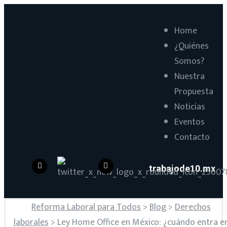
Home
¿Quiénes
Somos?
Nuestra
Propuesta
Noticias
Eventos
Contacto
trabajode10.mx
Reforma Laboral para Todos
>
Blog
>
Derechos
laborales
>
Ley Home Office en México: ¿cuándo entra e