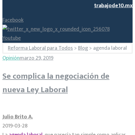
trabajode10.mx
Facebook
Youtube
Reforma Laboral para Todos
>
Blog
>
agenda laboral
Etiqueta:
Opinión
marzo 29, 2019
Se complica la negociación de
agenda
nueva Ley Laboral
laboral
Julio Brito A.
2019-03-28
La
agenda laboral
, que parecía tan simple como aplicar