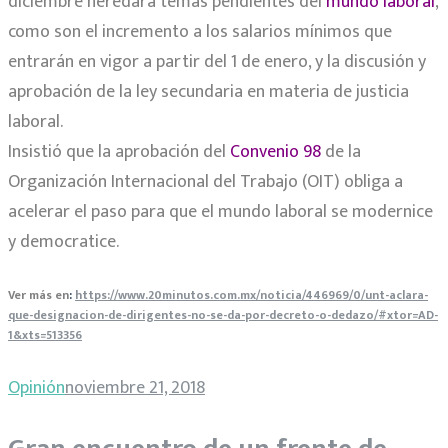
diciembre heredará temas pendientes del
mundo laboral
,
como son el incremento a los salarios mínimos que
entrarán en vigor a partir del 1 de enero, y la discusión y
aprobación de la ley secundaria en materia de justicia
laboral.
Insistió que la aprobación del
Convenio 98
de la
Organización Internacional del Trabajo (OIT) obliga a
acelerar el paso para que el mundo laboral se modernice
y democratice.
Ver más en
:
https://www.20minutos.com.mx/noticia/446969/0/unt-aclara-
que-designacion-de-dirigentes-no-se-da-por-decreto-o-dedazo/#xtor=AD-
1&xts=513356
Opinión
noviembre 21, 2018