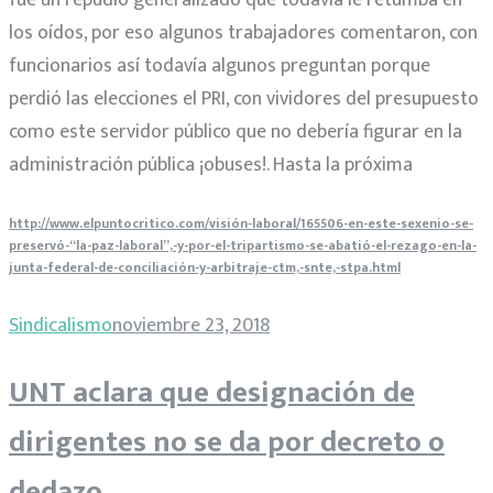
fue un repudio generalizado que todavía le retumba en
los oídos, por eso algunos trabajadores comentaron, con
funcionarios así todavía algunos preguntan porque
perdió las elecciones el PRI, con vividores del presupuesto
como este servidor público que no debería figurar en la
administración pública ¡obuses!. Hasta la próxima
http://www.elpuntocritico.com/visión-laboral/165506-en-este-sexenio-se-
preservó-“la-paz-laboral”,-y-por-el-tripartismo-se-abatió-el-rezago-en-la-
junta-federal-de-conciliación-y-arbitraje-ctm,-snte,-stpa.html
Sindicalismo
noviembre 23, 2018
UNT aclara que designación de
dirigentes no se da por decreto o
dedazo