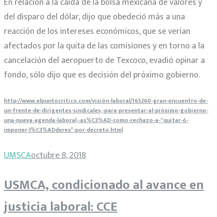
En relación a la caída de la bolsa mexicana de valores y
del disparo del dólar, dijo que obedeció más a una
reacción de los intereses económicos, que se verían
afectados por la quita de las comisiones y en torno a la
cancelación del aeropuerto de Texcoco, evadió opinar a
fondo, sólo dijo que es decisión del próximo gobierno.
http://www.elpuntocritico.com/visión-laboral/165260-gran-encuentro-de-
un-frente-de-dirigentes-sindicales,-para-presentar-al-próximo-gobierno-
una-nueva-agenda-laboral,-as%C3%AD-como-rechazo-a-“quitar-ó-
imponer-l%C3%ADderes”-por-decreto.html
UMSCA
octubre 8, 2018
USMCA, condicionado al avance en
justicia laboral: CCE