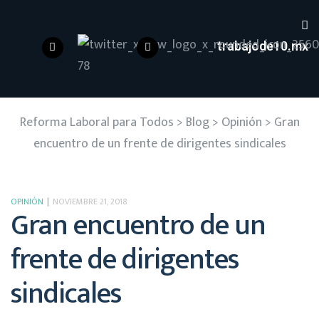
trabajode10.mx
Reforma Laboral para Todos
>
Blog
>
Opinión
>
Gran
encuentro de un frente de dirigentes sindicales
OPINIÓN
NOVIEMBRE 21, 2018
Gran encuentro de un
frente de dirigentes
sindicales