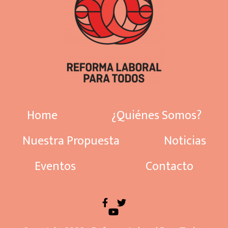
Home
¿Quiénes Somos?
Nuestra Propuesta
Noticias
Eventos
Contacto