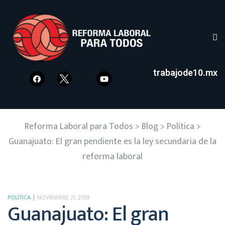
trabajode10.mx
Reforma Laboral para Todos
>
Blog
>
Política
>
Guanajuato: El gran pendiente es la ley secundaria de la
reforma laboral
POLÍTICA
NOVIEMBRE 21, 2018
Guanajuato: El gran