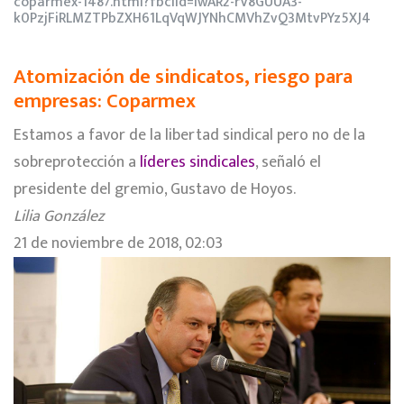
coparmex-1487.html?fbclid=IwAR2-rV8GUUA3-
k0PzjFiRLMZTPbZXH61LqVqWJYNhCMVhZvQ3MtvPYz5XJ4
Atomización de sindicatos, riesgo para
empresas: Coparmex
Estamos a favor de la libertad sindical pero no de la
sobreprotección a
líderes sindicales
, señaló el
presidente del gremio, Gustavo de Hoyos.
Lilia González
21 de noviembre de 2018, 02:03