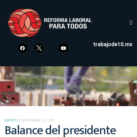
trabajode10.mx
Reforma Laboral para Todos
>
Blog
>
Empleo
>
Balance
del presidente del empleo, precario para las
trabajadoras
EMPLEO
NOVIEMBRE 23, 2018
Balance del presidente