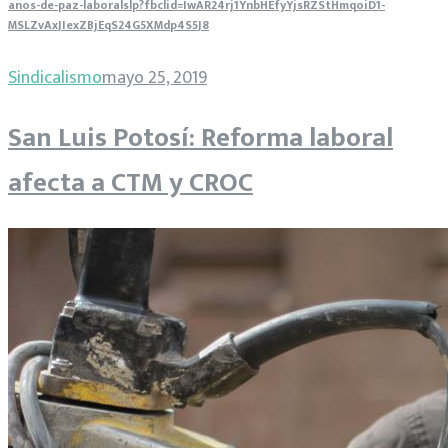
anos-de-paz-laboralslp?fbclid=IwAR24rj1YnbHEfyYjsRZStHmqoiD1-
MSLZvAxJIexZBjEqS24G5XMdp4S5J8
Sindicalismo
mayo 25, 2019
San Luis Potosí: Reforma laboral
afecta a CTM y CROC