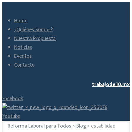
Home
¿Quiénes Somos?
Nuestra Propuesta
Noticias
Eventos
Contacto
trabajode10.mx
Facebook
Youtube
Reforma Laboral para Todos
>
Blog
>
estabilidad