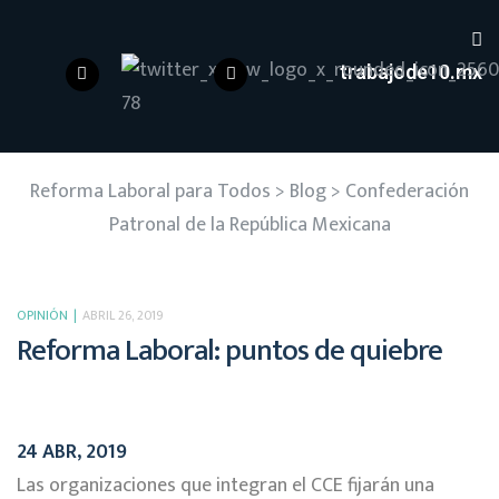
trabajode10.mx
Reforma Laboral para Todos
>
Blog
>
Confederación
Patronal de la República Mexicana
OPINIÓN
ABRIL 26, 2019
Reforma Laboral: puntos de quiebre
24 ABR, 2019
Las organizaciones que integran el CCE fijarán una