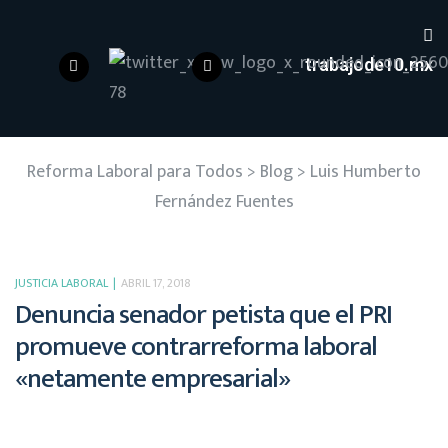
trabajode10.mx
Reforma Laboral para Todos
>
Blog
>
Luis Humberto
Fernández Fuentes
JUSTICIA LABORAL
ABRIL 17, 2018
Denuncia senador petista que el PRI
promueve contrarreforma laboral
«netamente empresarial»