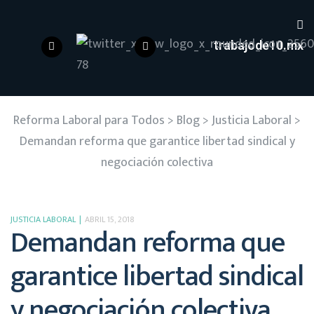
trabajode10.mx
Reforma Laboral para Todos
>
Blog
>
Justicia Laboral
>
Demandan reforma que garantice libertad sindical y
negociación colectiva
JUSTICIA LABORAL
ABRIL 15, 2018
Demandan reforma que
garantice libertad sindical
y negociación colectiva