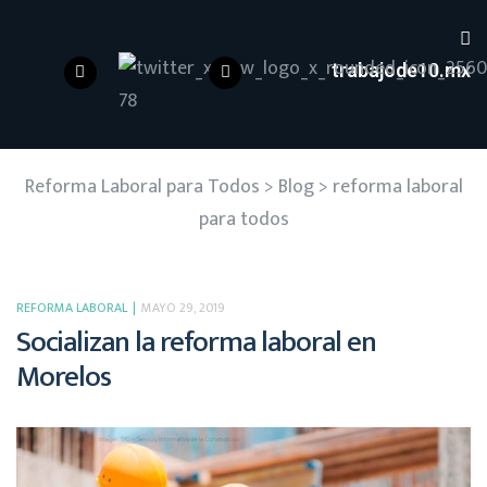
trabajode10.mx
Reforma Laboral para Todos
>
Blog
>
reforma laboral
para todos
REFORMA LABORAL
MAYO 29, 2019
Socializan la reforma laboral en
Morelos