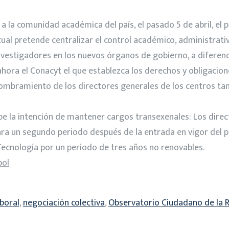
a a la comunidad académica del país, el pasado 5 de abril, el
 cual pretende centralizar el control académico, administrati
investigadores en los nuevos órganos de gobierno, a diferenc
ora el Conacyt el que establezca los derechos y obligacione
nombramiento de los directores generales de los centros tam
ibe la intención de mantener cargos transexenales: Los dire
para un segundo periodo después de la entrada en vigor del
 Tecnología por un periodo de tres años no renovables.
pol
aboral
,
negociación colectiva
,
Observatorio Ciudadano de la 