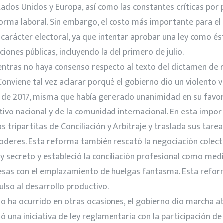
ados Unidos y Europa, así como las constantes críticas por 
rma laboral. Sin embargo, el costo más importante para el a
de carácter electoral, ya que intentar aprobar una ley como 
iones públicas, incluyendo la del primero de julio.
ras no haya consenso respecto al texto del dictamen de re
Conviene tal vez aclarar porqué el gobierno dio un violento
ro de 2017, misma que había generado unanimidad en su favor
tivo nacional y de la comunidad internacional. En esta impo
s tripartitas de Conciliación y Arbitraje y traslada sus tare
oderes. Esta reforma también rescató la negociación colecti
y secreto y estableció la conciliación profesional como medi
mpresas con el emplazamiento de huelgas fantasma. Esta ref
ulso al desarrollo productivo.
o ha ocurrido en otras ocasiones, el gobierno dio marcha a
ñó una iniciativa de ley reglamentaria con la participación 