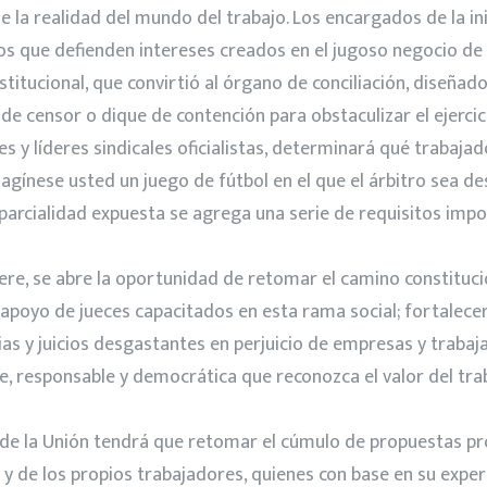
 la realidad del mundo del trabajo. Los encargados de la in
s que defienden intereses creados en el jugoso negocio de 
nstitucional, que convirtió al órgano de conciliación, diseñ
de censor o dique de contención para obstaculizar el ejercic
y líderes sindicales oficialistas, determinará qué trabaja
magínese usted un juego de fútbol en el que el árbitro sea d
a parcialidad expuesta se agrega una serie de requisitos imp
ere, se abre la oportunidad de retomar el camino constitucio
 apoyo de jueces capacitados en esta rama social; fortalecer
sias y juicios desgastantes en perjuicio de empresas y trabaj
, responsable y democrática que reconozca el valor del trab
 de la Unión tendrá que retomar el cúmulo de propuestas pro
 y de los propios trabajadores, quienes con base en su exp