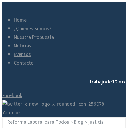
Home
¿Quiénes Somos?
Nuestra Propuesta
Noticias
Eventos
Contacto
trabajode10.mx
Facebook
Youtube
Reforma Laboral para Todos
>
Blog
>
Justicia