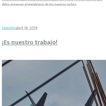
debio-promover-el-mandatario-de-los-zapatos-cuchos
Opinión
abril 18, 2019
¡Es nuestro trabajo!