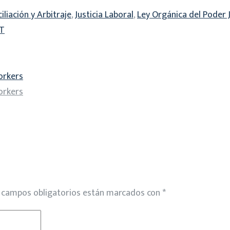
iliación y Arbitraje
,
Justicia Laboral
,
Ley Orgánica del Poder J
T
orkers
orkers
 campos obligatorios están marcados con
*