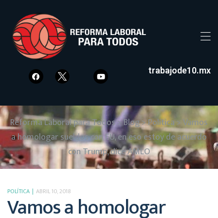
trabajode10.mx
Reforma Laboral para Todos
>
Blog
>
Política
>
Vamos
a homologar sueldos con EU, en eso estoy de acuerdo
con Trump, dice AMLO
POLÍTICA
ABRIL 10, 2018
Vamos a homologar