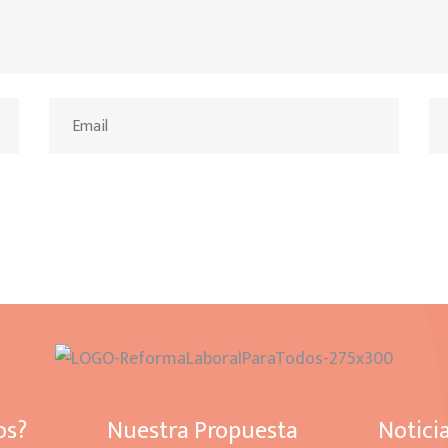
os?
Nuestra Propuesta
Notici