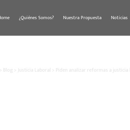
Home
¿Quiénes Somos?
Nuestra Propuesta
Noticias
>
Blog
>
Justicia Laboral
>
Piden analizar reformas a justicia