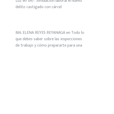
Luz
en
SAT: Simulación laboral el nuevo
delito castigado con cárcel
MA. ELENA REYES REYANAGA
en
Todo lo
que debes saber sobre las inspecciones
de trabajo y cómo prepararte para una