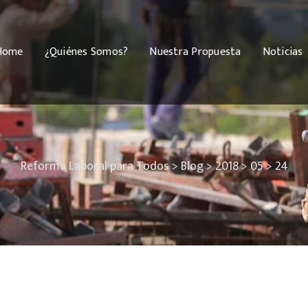
Home
¿Quiénes Somos?
Nuestra Propuesta
Noticias
Reforma Laboral para Todos
>
Blog
>
2018
>
05
>
24