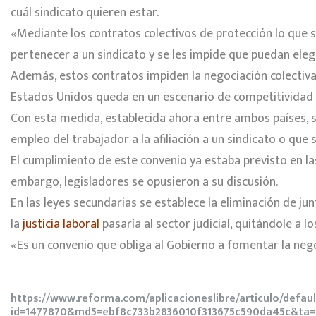
cuál sindicato quieren estar.
«Mediante los contratos colectivos de protección lo que s
pertenecer a un sindicato y se les impide que puedan elegi
Además, estos contratos impiden la negociación colectiva,
Estados Unidos queda en un escenario de competitividad 
Con esta medida, establecida ahora entre ambos países, se g
empleo del trabajador a la afiliación a un sindicato o que
El cumplimiento de este convenio ya estaba previsto en las
embargo, legisladores se opusieron a su discusión.
En las leyes secundarias se establece la eliminación de jun
la
justicia laboral
pasaría al sector judicial, quitándole a 
«Es un convenio que obliga al Gobierno a fomentar la ne
https://www.reforma.com/aplicacioneslibre/articulo/defaul
id=1477870&md5=ebf8c733b2836010f313675c590da45c&ta=