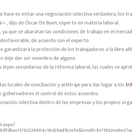
e hace es evitar una negociación colectiva verdadera, los tr
r» , dijo de Óscar De Buen, experto en materia laboral.
 ya que se abaratan las condiciones de trabajo en el mercad
desfavorable, de acuerdo con el experto.
arantizará la protección de los trabajadores a la libre afilia
 se deje der ser miembro de alguno.
 leyes secundarias de la reforma laboral, las cuales se apro
tas locales de conciliación y arbitraje para dar lugar a los
tr
los gobernadores el control de estos acuerdos.
gociación colectiva dentro de las empresas y los propios o
t.aspx?
0dfdbac11765226904c16cb9ad1b2efe&lcmd5=b171502eebe27a