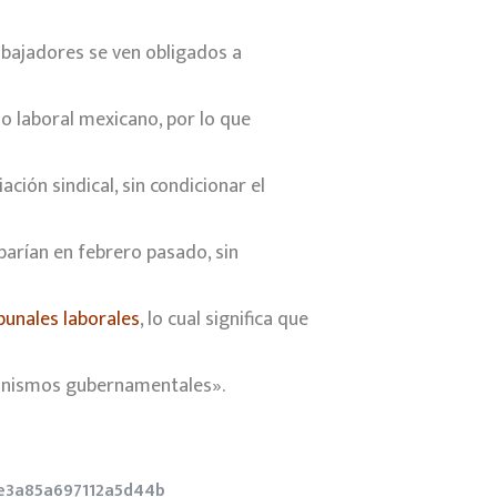
abajadores se ven obligados a
o laboral mexicano, por lo que
ción sindical, sin condicionar el
barían en febrero pasado, sin
ibunales laborales
, lo cual significa que
rganismos gubernamentales».
e3a85a697112a5d44b