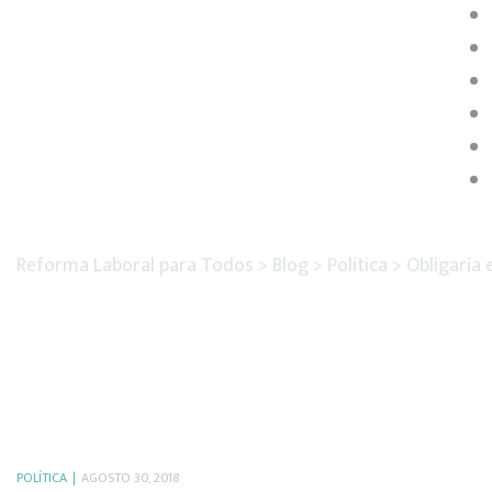
Reforma Laboral para Todos
>
Blog
>
Política
>
Obligaría 
POLÍTICA
AGOSTO 30, 2018