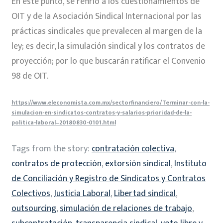
En este punto, se refirió a los cuestionamientos de
OIT y de la Asociación Sindical Internacional por las
prácticas sindicales que prevalecen al margen de la
ley; es decir, la simulación sindical y los contratos de
proyección; por lo que buscarán ratificar el Convenio
98 de OIT.
https://www.eleconomista.com.mx/sectorfinanciero/Terminar-con-la-
simulacion-en-sindicatos-contratos-y-salarios-prioridad-de-la-
politica-laboral–20180830-0101.html
Tags from the story:
contratación colectiva
,
contratos de protección
,
extorsión sindical
,
Instituto
de Conciliación y Registro de Sindicatos y Contratos
Colectivos
,
Justicia Laboral
,
Libertad sindical
,
outsourcing
,
simulación de relaciones de trabajo
,