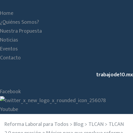
Home
¿Quiénes Somos?
Nuestra Propuesta
Noticias
Eventos
Contacto
trabajode10.mx
Facebook
Youtube
Reforma Laboral para Todos
>
Blog
>
TLCAN
>
TLCAN