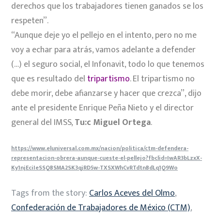
derechos que los trabajadores tienen ganados se los
respeten”.
“Aunque deje yo el pellejo en el intento, pero no me
voy a echar para atrás, vamos adelante a defender
(…) el seguro social, el Infonavit, todo lo que tenemos
que es resultado del
tripartismo
. El tripartismo no
debe morir, debe afianzarse y hacer que crezca”, dijo
ante el presidente Enrique Peña Nieto y el director
general del IMSS,
Tu:c Miguel Ortega
.
https://www.eluniversal.com.mx/nacion/politica/ctm-defendera-
representacion-obrera-aunque-cueste-el-pellejo?fbclid=IwAR3bLzxX-
Ky1njEciIeSSQBSMA2SK3qjRD5w-TXSXWhCvRTdtnBdLq1Q9Wo
Tags from the story:
Carlos Aceves del Olmo
,
Confederación de Trabajadores de México (CTM)
,