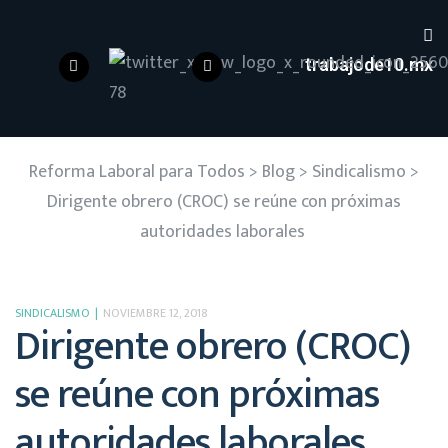
trabajode10.mx
Reforma Laboral para Todos
>
Blog
>
Sindicalismo
>
Dirigente obrero (CROC) se reúne con próximas
autoridades laborales
SINDICALISMO
NOVIEMBRE 12, 2018
Dirigente obrero (CROC)
se reúne con próximas
autoridades laborales