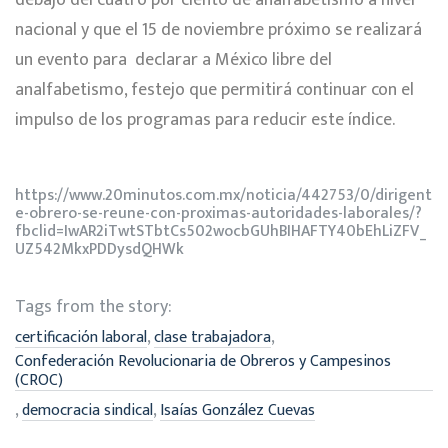
debajo del cuatro por ciento de analfabetismo a nivel
nacional y que el 15 de noviembre próximo se realizará
un evento para declarar a México libre del
analfabetismo, festejo que permitirá continuar con el
impulso de los programas para reducir este índice.
https://www.20minutos.com.mx/noticia/442753/0/dirigent
e-obrero-se-reune-con-proximas-autoridades-laborales/?
fbclid=IwAR2iTwtSTbtCs502wocbGUhBIHAFTY40bEhLiZFV_
UZ542MkxPDDysdQHWk
Tags from the story:
,
,
certificación laboral
clase trabajadora
Confederación Revolucionaria de Obreros y Campesinos
(CROC)
,
,
democracia sindical
Isaías González Cuevas